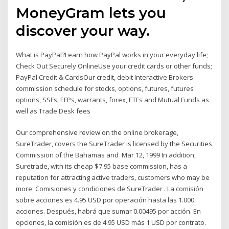
MoneyGram lets you
discover your way.
What is PayPal?Learn how PayPal works in your everyday life;
Check Out Securely OnlineUse your credit cards or other funds;
PayPal Credit & CardsOur credit, debit Interactive Brokers
commission schedule for stocks, options, futures, futures
options, SSFs, EFPs, warrants, forex, ETFs and Mutual Funds as
well as Trade Desk fees
Our comprehensive review on the online brokerage,
SureTrader, covers the SureTrader is licensed by the Securities
Commission of the Bahamas and Mar 12, 1999 In addition,
Suretrade, with its cheap $7.95 base commission, has a
reputation for attracting active traders, customers who may be
more Comisiones y condiciones de SureTrader . La comisión
sobre acciones es 4.95 USD por operación hasta las 1.000
acciones. Después, habrá que sumar 0.00495 por acción. En
opciones, la comisión es de 4.95 USD más 1 USD por contrato.