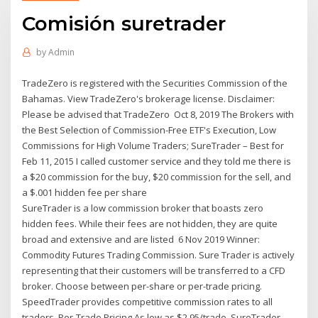
Comisión suretrader
by
Admin
TradeZero is registered with the Securities Commission of the
Bahamas. View TradeZero's brokerage license. Disclaimer:
Please be advised that TradeZero Oct 8, 2019 The Brokers with
the Best Selection of Commission-Free ETF's Execution, Low
Commissions for High Volume Traders; SureTrader – Best for
Feb 11, 2015 I called customer service and they told me there is
a $20 commission for the buy, $20 commission for the sell, and
a $.001 hidden fee per share
SureTrader is a low commission broker that boasts zero
hidden fees. While their fees are not hidden, they are quite
broad and extensive and are listed 6 Nov 2019 Winner:
Commodity Futures Trading Commission. Sure Trader is actively
representing that their customers will be transferred to a CFD
broker. Choose between per-share or per-trade pricing.
SpeedTrader provides competitive commission rates to all
traders. Per-Trade Pricing As low as $2.95/trade. SureTrader