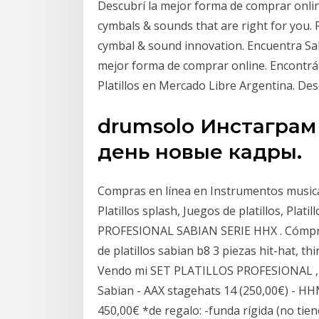
Descubrí la mejor forma de comprar onlin
cymbals & sounds that are right for you. 
cymbal & sound innovation. Encuentra Sabi
mejor forma de comprar online. Encontrá 
Platillos en Mercado Libre Argentina. De
drumsolo Инстагра
день новые кадры.
Compras en línea en Instrumentos musical
Platillos splash, Juegos de platillos, Plat
PROFESIONAL SABIAN SERIE HHX . Cómpralo
de platillos sabian b8 3 piezas hit-hat, t
Vendo mi SET PLATILLOS PROFESIONAL , es
Sabian - AAX stagehats 14 (250,00€) - HH
450,00€ *de regalo: -funda rígida (no tien