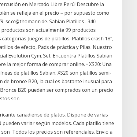
 Percusión en Mercado Libre Perú! Descubre la
ién se refleja en el precio – por supuesto como
9. sc.cc@thomann.de. Sabian Platillos . 340
39 productos son actualmente 99 productos
ategorías Juegos de platillos, Platillos crash 18",
latillos de efecto, Pads de práctica y Pilas. Nuestro
ial Evolution Cym. Set. Encuentra Platillos Sabian
e la mejor forma de comprar online. • XS20: Una
íneas de platillos Sabian. XS20 son platillos semi-
n de bronce B20, la cual es bastante inusual para
 de Bronce B20 pueden ser comprados con un precio
stos son
ricante canadiense de platos. Dispone de varias
dad pueden variar según modelos. Cada platillo tiene
H son Todos los precios son referenciales. Envio a