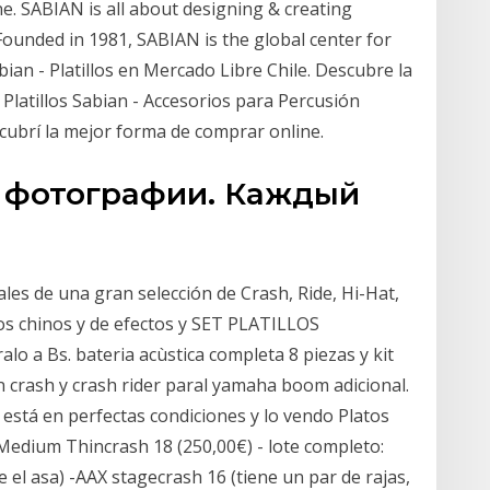
e. SABIAN is all about designing & creating
Founded in 1981, SABIAN is the global center for
an - Platillos en Mercado Libre Chile. Descubre la
Platillos Sabian - Accesorios para Percusión
scubrí la mejor forma de comprar online.
м фотографии. Каждый
es de una gran selección de Crash, Ride, Hi-Hat,
illos chinos y de efectos y SET PLATILLOS
 a Bs. bateria acùstica completa 8 piezas y kit
hin crash y crash rider paral yamaha boom adicional.
tá en perfectas condiciones y lo vendo Platos
Medium Thincrash 18 (250,00€) - lote completo:
e el asa) -AAX stagecrash 16 (tiene un par de rajas,