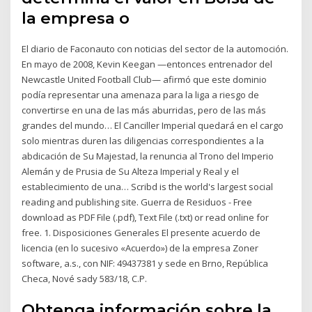
la empresa o
El diario de Faconauto con noticias del sector de la automoción.
En mayo de 2008, Kevin Keegan —entonces entrenador del
Newcastle United Football Club— afirmó que este dominio
podía representar una amenaza para la liga a riesgo de
convertirse en una de las más aburridas, pero de las más
grandes del mundo… El Canciller Imperial quedará en el cargo
solo mientras duren las diligencias correspondientes a la
abdicación de Su Majestad, la renuncia al Trono del Imperio
Alemán y de Prusia de Su Alteza Imperial y Real y el
establecimiento de una… Scribd is the world's largest social
reading and publishing site. Guerra de Residuos - Free
download as PDF File (.pdf), Text File (.txt) or read online for
free. 1. Disposiciones Generales El presente acuerdo de
licencia (en lo sucesivo «Acuerdo») de la empresa Zoner
software, a.s., con NIF: 49437381 y sede en Brno, República
Checa, Nové sady 583/18, C.P.
Obtenga información sobre la