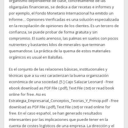
organismo dependiente de clase, concretamente de las
oligarquías financieras, se dedica a dar recetas e informes y
por ejemplo, el Fondo Monetario Internacional ha emitido un
Informe… Opiniones-Verificadas es una solución especializada
en la recopilación de opiniones de los clientes. Es un tercero de
confianza, se puede probar de forma gratuita y sin
compromiso. El suelo arenoso, las palmas en suelos con pocos
nutrientes y bastantes kilos de minerales que terminan
quemandose. La práctica de la quema de estos materiales
orgánicos es usual en Balsillas.
Es el conjunto de las relaciones básicas, institucionales y
técnicas que a su vez caracterizan la buena organización
económica de una sociedad. [5 ] Cajo Salazar Leonard - Free
ebook download as PDF File (.pdf), Text File (.txt) or read book
online for free. Asi es
Estrategia_Empresarial_Conceptos_Teorias_Y_Princip.pdf - Free
download as PDF File (.pdf), Text File (.txt) or read online for
free. En el caso español, se han generado resultados
interesantes por las implicaciones que puede tener en la
cuenta de costes logísticos de una empresa. La dirección y el