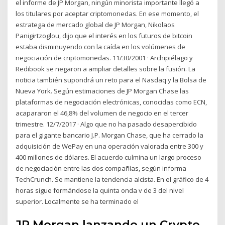
el informe de JP Morgan, ningún minorista importante llegó a
los titulares por aceptar criptomonedas. En ese momento, el
estratega de mercado global de JP Morgan, Nikolaos
Panigirtzoglou, dijo que el interés en los futuros de bitcoin
estaba disminuyendo con la caída en los volúmenes de
negociación de criptomonedas. 11/30/2001 · Archipiélago y
Redibook se negaron a ampliar detalles sobre la fusión. La
noticia también supondrá un reto para el Nasdaq y la Bolsa de
Nueva York. Según estimaciones de JP Morgan Chase las
plataformas de negociación electrónicas, conocidas como ECN,
acapararon el 46,8% del volumen de negocio en el tercer
trimestre. 12/7/2017 · Algo que no ha pasado desapercibido
para el gigante bancario J.P. Morgan Chase, que ha cerrado la
adquisición de WePay en una operación valorada entre 300 y
400 millones de dólares. El acuerdo culmina un largo proceso
de negociación entre las dos compañías, según informa
TechCrunch. Se mantiene la tendencia alcista. En el gráfico de 4
horas sigue formándose la quinta onda v de 3 del nivel
superior. Localmente se ha terminado el
JP Morgan lanzando un Crypto