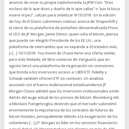
anuncio de crear su propia criptomoneda, la JPM Coin. “Eres
esclavo de lo que dices y dueño de lo que callas” o “por la boca
muere el pez”, calzan para sintetizar 9/13/2018 · En la edición
de hoy de El Diario cubriremos noticias acerca de Shapeshift y
el cierre de su plataforma de portafolio descentralizada Prism,
el CEO de JP Morgan, Jamie Dimon, quien odia el bitcoin, piensa
que puede ser elegido Presidente de los EE.UU., una
plataforma de intercambio que se expande a 20 estados más,
y […] 10/1/2018 · You Invest de Chase tiene una oferta similar,
pero más limitada, de libre comercio de Vanguard, que en
agosto lanzó una plataforma de negociación sin comisiones
que brinda a los inversores acceso a 1,800 ETF. Fidelity y
Schwab también ofrecen ETF sin comisión. Un analista
asociado con el banco multinacional estadounidense JP
Morgan Chase admitió que los inversores institucionales están
detrás del auge actual de los precios de bitcoin. Bloomberg citó
a Nikolaos Panigirtzoglou diciendo que el mercado subestimó
enormemente la importancia de los contratos de futuros de
bitcoin listados, principalmente debido a la exageración de los
volúmenes […] J.P. Morgan es líder en los servicios financieros