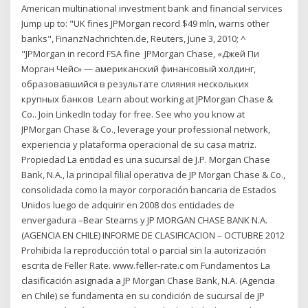
American multinational investment bank and financial services
Jump up to: "UK fines JPMorgan record $49 mln, warns other
banks", FinanzNachrichten.de, Reuters, June 3, 2010; ^
"JPMorgan in record FSA fine JPMorgan Chase, «Джей Пи
Морган Чейс» — американский финансовый холдинг,
образовавшийся в результате слияния нескольких
крупных банков Learn about working at JPMorgan Chase &
Co.. Join LinkedIn today for free. See who you know at
JPMorgan Chase & Co., leverage your professional network,
experiencia y plataforma operacional de su casa matriz.
Propiedad La entidad es una sucursal de J.P. Morgan Chase
Bank, N.A., la principal filial operativa de JP Morgan Chase & Co.,
consolidada como la mayor corporación bancaria de Estados
Unidos luego de adquirir en 2008 dos entidades de
envergadura –Bear Stearns y JP MORGAN CHASE BANK N.A.
(AGENCIA EN CHILE) INFORME DE CLASIFICACION – OCTUBRE 2012
Prohibida la reproducción total o parcial sin la autorización
escrita de Feller Rate. www.feller-rate.c om Fundamentos La
clasificación asignada a JP Morgan Chase Bank, N.A. (Agencia
en Chile) se fundamenta en su condición de sucursal de JP