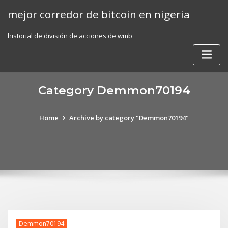
Skip
mejor corredor de bitcoin en nigeria
to
content
historial de división de acciones de wmb
Category Demmon70194
Home
Archive by category "Demmon70194"
Demmon70194