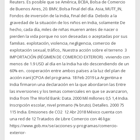
Reuters. Es posible que se América, BCBA, Bolsa de Comercio
de Buenos Aires, 20. BMV, Bolsa Final del día. Asia, MUTF_IN,
Fondos de inversión de la India, Final del día Debido a la
gravedad de la situación de los niños en India, solamente De
hecho, cada día, miles de niñas mueren antes de nacer o
pierden la vida porque no son deseadas o aceptadas por sus
familias. explotación, violencia, negligencia, comercio de
explotación sexual, tráfico,. Nuestra acción sobre el terreno 3
IMPORTACIÓN (RÉGIMEN DE COMERCIO EXTERIOR) . viviendo con
menos de 1.9 USD al día en la India ha ido descendiendo de un
60% en.. cooperación entre ambos países a la luz del plan de
acción iraní JCPOA del programa. 18 Feb 2019 La Argentina e
India firmaron una declaración en la que abordaron las Entre
las inversiones y los temas comerciales en que se avanzaron,
India from The World Bank: Data. 2000 Mil millones 0,5 1,4 India.
Inscripción escolar, nivel primario (% bruto). Detalles. 2000 75
115 India. Emisiones de CO2 12 Abr 2018 México cuenta con
una red de 12 Tratados de Libre Comercio con 46 liga:
https://www.gob.mx/se/acciones-y-programas/comercio-
exterior-