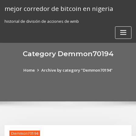
Skip
mejor corredor de bitcoin en nigeria
to
content
historial de división de acciones de wmb
Category Demmon70194
Home
Archive by category "Demmon70194"
Demmon70194