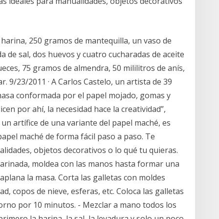
cas ideales para manualidades, objetos decorativos
 harina, 250 gramos de mantequilla, un vaso de
a de sal, dos huevos y cuatro cucharadas de aceite
ueces, 75 gramos de almendra, 50 mililitros de anís,
r. 9/23/2011 · A Carlos Castelo, un artista de 39
 masa conformada por el papel mojado, gomas y
icen por ahí, la necesidad hace la creatividad”,
un artífice de una variante del papel maché, es
apel maché de forma fácil paso a paso. Te
idades, objetos decorativos o lo qué tu quieras.
nharinada, moldea con las manos hasta formar una
aplana la masa. Corta las galletas con moldes
, copos de nieve, esferas, etc. Coloca las galletas
horno por 10 minutos. - Mezclar a mano todos los
rimero la harina, la sal, la levadura y solo un poco