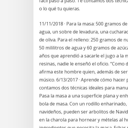
fácil paso a paso. Te contamos dos técni
o lo qué tu quieras.
11/11/2018 · Para la masa: 500 gramos de
agua, un sobre de levadura, una cucharad
de oliva. Para el relleno: 250 gramos de n
50 mililitros de agua y 60 gramos de azúca
años que aprendió a sacarle el jugo a la
resinas, nadie le enseñó el oficio. “Como d
afirma este hombre quien, además de ser 
músico. 6/13/2017 · Aprende cómo hacer p
contamos dos técnicas ideales para manual
Pasa la masa a una superficie plana y e
bola de masa. Con un rodillo enharinado, 
navideños, pueden ser arbolitos de Navidad
en la charola para hornear y mételas al 
ingredientes que necesita la masa. Echar p