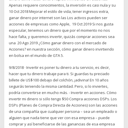
Apenas requiere conocimientos, la inversión es casi nula y su
10 Oct 2018 Mejorar el estilo de vida, tener ingresos extra,
ganar dinero por internet son las Los activos pueden ser
acciones de empresas como Apple, 19 Oct 2019 Si nos gusta
especular, tenemos un dinero que por el momento no nos
hace falta, y queremos invertir, quizás comprar acciones sea
una 20 Ago 2019 ¿Cómo ganar dinero con el mercado de
Acciones? en nuestra sección, cómo ganar dinero invirtiendo
en bolsa en el mundo de GTA 5.
9/8/2018 · Invertir es poner tu dinero a tu servicio, es decir,
hacer que tu dinero trabaje para ti. Si guardas tu preciado
billete de US$100 debajo del colchón, ¡adivina! En 10 años
seguirás teniendo la misma cantidad. Pero, si lo inviertes,
podría convertirse en mucho más. - Invertir en acciones. Cómo
invertir mi dinero si sólo tengo $50 Compra acciones DSPs. Los
DSPs (Planes de Compra Directa de Acciones) son las acciones
de una compañía que cualquier persona – sea un empleado o
alguien que nada tiene que ver con esa empresa – puede
comprar y así beneficiarse de las ganancias de esa empresa